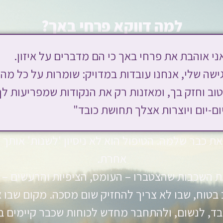
למה דווקא פרחי באך?
ני אוהבת את פרחי באך כי הם מדברים על איזון.
ישה שלי, אנחנו עובדות במדויק: שומרות על כל מה
וב וחזק בך, ומאזנות רק את הנקודות שמפריעות לך
ום-יום ויוצרות אצלך תחושת כובד"
ת כבר שלמה. הטיפול הוא לא ניסיון 'לשנות' אותך 
אחרת.
 השכבות שהצטברו – העומס, הציפיות והרעשים – ול
ב בטוח, שבו לא צריך להחזיק שום מסכה. מקום שבו
ד, לנשום, ולהתחבר מחדש לכוחות שכבר קיימים ב