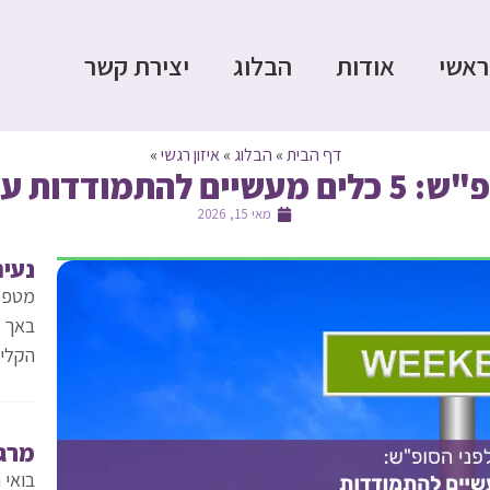
ראשי
אודות
הבלוג
יצירת קשר
דף הבית
»
הבלוג
»
איזון רגשי
»
דות עם לחץ ועומס
מאי 15, 2026
נעים
באך ל
הקלינ
מרג
בואי 