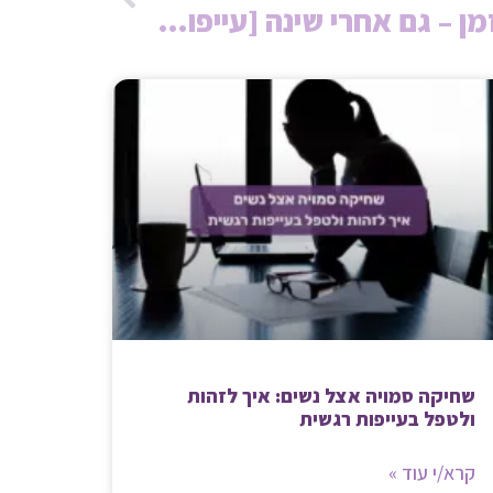
למה את עייפה כל הזמן – גם אחרי שינה [עייפות רגשית]
שחיקה סמויה אצל נשים: איך לזהות
ולטפל בעייפות רגשית
קרא/י עוד »