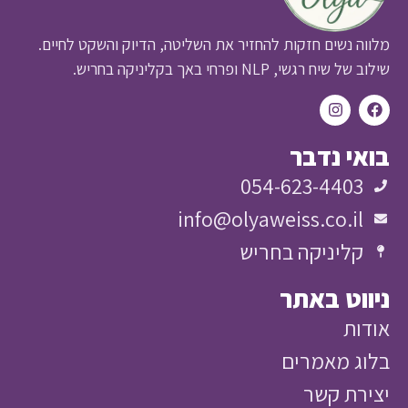
ה נשים חזקות להחזיר את השליטה, הדיוק והשקט לחיים.
יח רגשי, NLP ופרחי באך בקליניקה בחריש.
י נדבר
054-623-4403
info@olyaweiss.co.il
קליניקה בחריש
וט באתר
ות
ג מאמרים
רת קשר