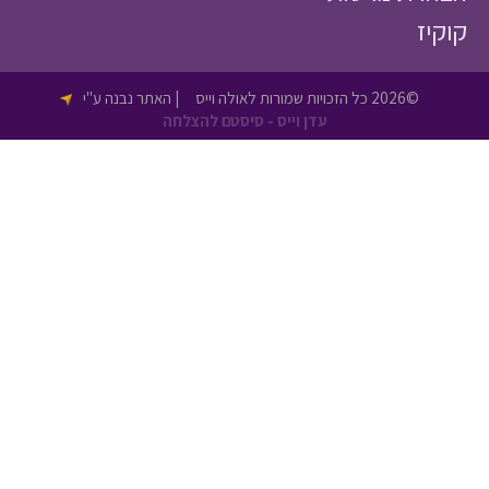
יז
©2026 כל הזכויות שמורות לאולה וייס
| האתר נבנה ע"י
עדן וייס - סיסטם להצלחה