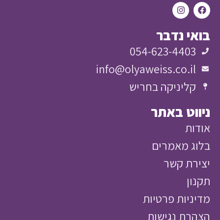
י נדבר
054-623-4403
info@olyaweiss.co.il
קליניקה בחריש
וט באתר
ות
ג מאמרים
רת קשר
ון
ניות פרטיות
רת נגישות