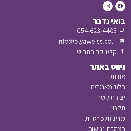
י נדבר
054-623-4403
info@olyaweiss.co.il
קליניקה בחריש
וט באתר
ות
ג מאמרים
רת קשר
ון
ניות פרטיות
רת נגישות