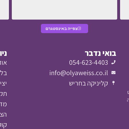
צפייה באינסטגרם
בואי נדבר
ני
054-623-4403
אוד
info@olyaweiss.co.il
בלו
קליניקה בחריש
יצי
תקנ
קה
מדי
הצה
קוק